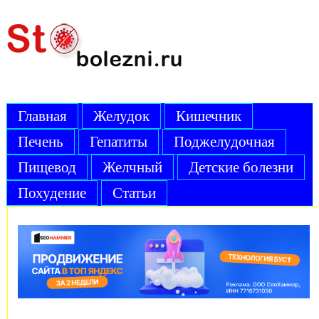
Главная
Желудок
Кишечник
Печень
Гепатиты
Поджелудочная
Пищевод
Желчный
Детские болезни
Похудение
Статьи