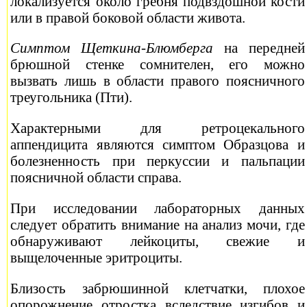
локализуется около гребня подвздошной кости
или в правой боковой области живота.
Симптом Щеткина-Блюмберга
на передней
брюшной стенке сомнителен, его можно
вызвать лишь в области правого поясничного
треугольника (Пти).
Характерными для ретроцекального
аппендицита являются симптом Образцова и
болезненность при перкуссии и пальпации
поясничной области справа.
При исследовании лабораторных данных
следует обратить внимание на анализ мочи, где
обнаруживают лейкоциты, свежие и
выщелоченные эритроциты.
Близость забрюшинной клетчатки, плохое
опорожнение отростка вследствие изгибов и