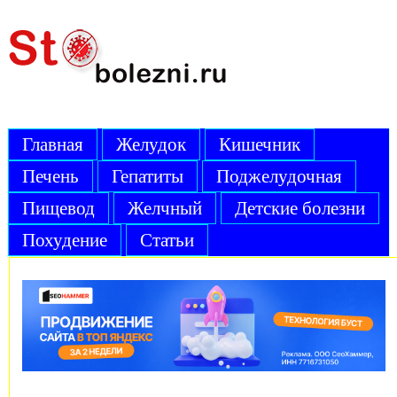
Главная
Желудок
Кишечник
Печень
Гепатиты
Поджелудочная
Пищевод
Желчный
Детские болезни
Похудение
Статьи