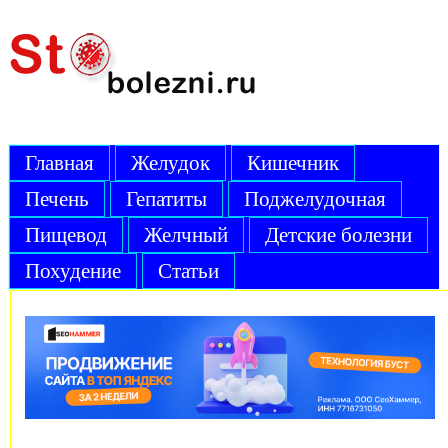
Главная
Желудок
Кишечник
Печень
Гепатиты
Поджелудочная
Пищевод
Желчный
Детские болезни
Похудение
Статьи