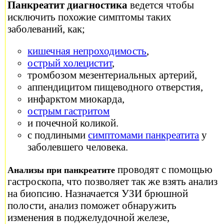
Панкреатит диагностика
ведется чтобы
исключить похожие симптомы таких
заболеваний, как;
кишечная непроходимость
,
острый холецистит
,
тромбозом мезентериальных артерий,
аппендицитом пищеводного отверстия,
инфарктом миокарда,
острым гастритом
и почечной коликой.
с подлиными
симптомами панкреатита
у
заболевшего человека.
проводят с помощью
Анализы при панкреатите
гастроскопа, что позволяет так же взять анализ
на биопсию. Назначается УЗИ брюшной
полости, анализ поможет обнаружить
изменения в поджелудочной железе,