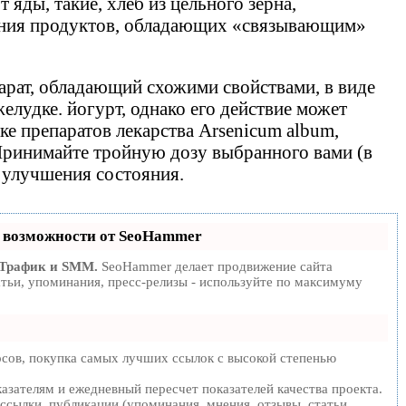
яды, такие, хлеб из цельного зерна,
ления продуктов, обладающих «связывающим»
парат, обладающий схожими свойствами, в виде
елудке. йогурт, однако его действие может
ке препаратов лекарства Arsenicum album,
. Принимайте тройную дозу выбранного вами (в
о улучшения состояния.
возможности от SeoHammer
 Трафик и SMM.
SeoHammer делает продвижение сайта
тьи, упоминания, пресс-релизы - используйте по максимуму
сов, покупка самых лучших ссылок с высокой степенью
азателям и ежедневный пересчет показателей качества проекта.
ссылки, публикации (упоминания, мнения, отзывы, статьи,