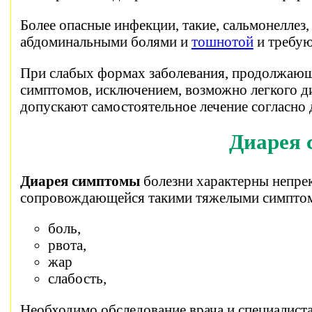
Более опасные инфекции, такие, сальмонеллез
абдоминальными болями и
тошнотой
и требую
При слабых формах заболевания, продолжающи
симптомов, исключением, возможно легкого 
допускают самостоятельное лечение согласно
Диарея
Диарея симптомы
болезни характерны непре
сопровождающейся такими тяжелыми симптом
боль,
рвота,
жар
слабость,
Необходимо обследование врача и специалист