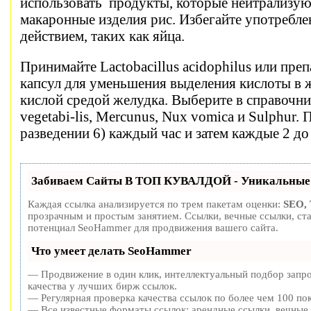
использовать продукты, которые нейтрализуют 
макаронные изделия рис. Избегайте употреб
действием, таких как яйца.
Принимайте Lactobacillus acidophilus или пре
капсул для уменьшения выделения кислоты в ж
кислой средой желудка. Выберите в справочни
vegetabi-lis, Mercunus, Nux vomica и Sulphur
разведении 6) каждый час и затем каждые 2 д
Забиваем Сайты В ТОП КУВАЛДОЙ - Уникальные 
Каждая ссылка анализируется по трем пакетам оценки:
SEO,
прозрачным и простым занятием. Ссылки, вечные ссылки, ста
потенциал SeoHammer для продвижения вашего сайта.
Что умеет делать SeoHammer
— Продвижение в один клик, интеллектуальный подбор запро
качества у лучших бирж ссылок.
— Регулярная проверка качества ссылок по более чем 100 пок
— Все известные форматы ссылок: арендные ссылки, вечные 