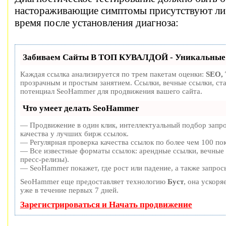
настораживающие симптомы присутствуют либ
время после установления диагноза:
Забиваем Сайты В ТОП КУВАЛДОЙ - Уникальные 
Каждая ссылка анализируется по трем пакетам оценки:
SEO,
прозрачным и простым занятием. Ссылки, вечные ссылки, ста
потенциал SeoHammer для продвижения вашего сайта.
Что умеет делать SeoHammer
— Продвижение в один клик, интеллектуальный подбор запро
качества у лучших бирж ссылок.
— Регулярная проверка качества ссылок по более чем 100 пок
— Все известные форматы ссылок: арендные ссылки, вечные 
пресс-релизы).
— SeoHammer покажет, где рост или падение, а также запрос
SeoHammer еще предоставляет технологию
Буст
, она ускоря
уже в течение первых 7 дней.
Зарегистрироваться и Начать продвижение