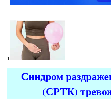
1
Синдром раздраже
(СРТК) трево