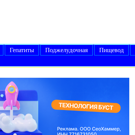
Гепатиты
Поджелудочная
Пищевод