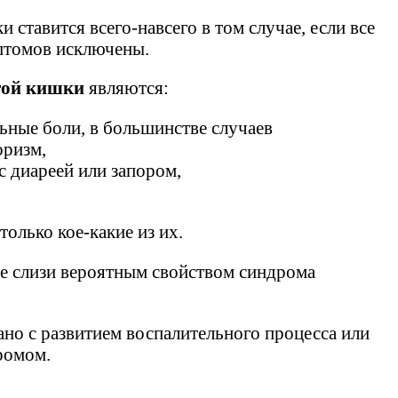
ставится всего-навсего в том случае, если все
птомов исключены.
той кишки
являются:
ные боли, в большинстве случаев
оризм,
 диареей или запором,
олько кое-какие из их.
ие слизи вероятным свойством синдрома
зано с развитием воспалительного процесса или
ромом.