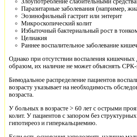
Злоупотребление слабительными средств
Паразитарные заболевания (например, жи
Эозинофильный гастрит или энтерит
Микроскопический колит
Избыточный бактериальный рост в тонко
Целиакия
Раннее воспалительное заболевание кише
Однако при отсутствии воспаления кишечных д
образом, их наличие не может объяснять СРК
Бимодальное распределение пациентов воспа
возрасту указывает на необходимость обследо
возраста.
У больных в возрасте > 60 лет с острыми пр
колит. У пациентов с запором без структурн
гипотиреоз и гиперкальциемию.
Если есть основания заподозрить наличие ма