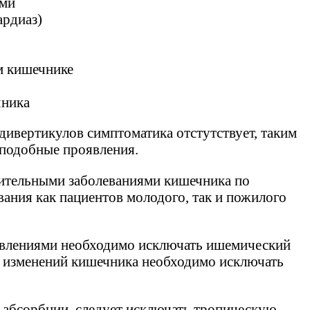
ами
ардиаз)
м кишечнике
чника
ивертикулов симптоматика отстутствует, таким
-подобные проявления.
лительными заболеваниями кишечника по
вания как пациентов молодого, так и пожилого
оявлениями необходимо исключать ишемический
ых изменений кишечника необходимо исключать
льабсорбции, следует исключать тропическую