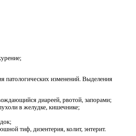
курение;
вия патологических изменений. Выделения
ождающийся диареей, рвотой, запорами;
пухоли в желудке, кишечнике;
док;
ной тиф, дизентерия, колит, энтерит.